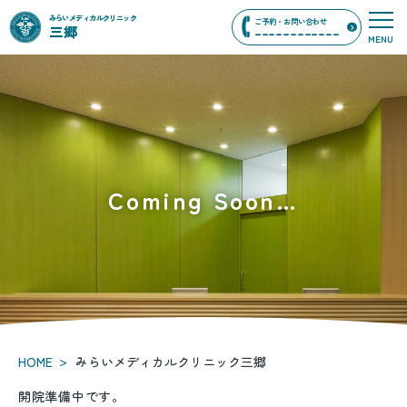
みらいメディカルクリニック
ご予約・お問い合わせ
三郷
------------
み
MENU
ら
い
メ
デ
ィ
カ
ル
ク
Coming Soon…
リ
ニ
ッ
ク
三
郷
>
HOME
みらいメディカルクリニック三郷
開院準備中です。