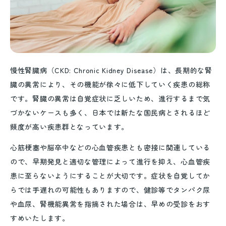
リ
ニ
ッ
ク
ま
で
慢性腎臓病（CKD: Chronic Kidney Disease）は、長期的な腎
臓の異常により、その機能が徐々に低下していく疾患の総称
です。腎臓の異常は自覚症状に乏しいため、進行するまで気
づかないケースも多く、日本では新たな国民病とされるほど
頻度が高い疾患群となっています。
心筋梗塞や脳卒中などの心血管疾患とも密接に関連している
ので、早期発見と適切な管理によって進行を抑え、心血管疾
患に至らないようにすることが大切です。症状を自覚してか
らでは手遅れの可能性もありますので、健診等でタンパク尿
や血尿、腎機能異常を指摘された場合は、早めの受診をおす
すめいたします。