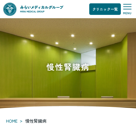
クリニック一覧
慢
MENU
性
腎
臓
病
の
治
療
な
慢性腎臓病
ら、
東
京・
埼
玉・
神
奈
川・
愛
>
HOME
慢性腎臓病
知・
静