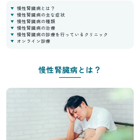
岡
慢性腎臓病とは？
で
慢性腎臓病の主な症状
ク
慢性腎臓病の種類
リ
慢性腎臓病の治療
ニ
慢性腎臓病の診療を行っているクリニック
ッ
オンライン診療
ク
を
展
開
慢性腎臓病とは？
す
る
み
ら
い
メ
デ
ィ
カ
ル
ク