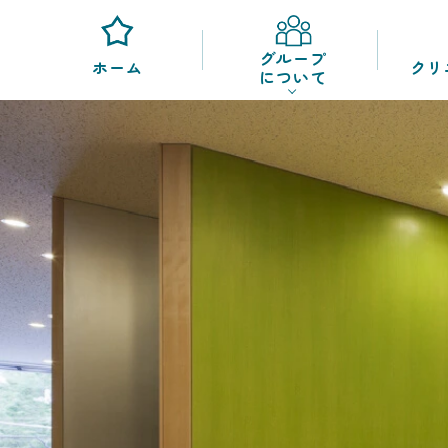
グループ
訪
ホーム
クリ
について
問
診
療-
confirm