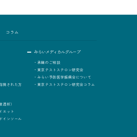
コラム
みらいメディカルグループ
承継のご相談
東京テストステロン研究会
みらい予防医学振興会について
指摘された方
東京テストステロン研究会コラム
液透析）
イエット
ドインソール