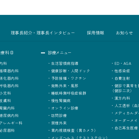
理事長紹介・理事長インタビュー
採用情報
お知らせ
診療科目
診療メニュー
内科
生活習慣病指導
ED・AGA
循環器内科
健康診断・人間ドック
性感染症
消化器内科
予防接種・ワクチン
自費注射
呼吸器内科
発熱外来・風邪
健診で異常を
（健診二次）
小児科
睡眠時無呼吸症候群
漢方内科
皮膚科
慢性腎臓病
人工透析（血
腎臓内科
オンライン診療
メディカルダ
糖尿病内科
訪問診療
オーダーメイ
アレルギー科
禁煙外来
自己再生医療
泌尿器科
胃内視鏡検査（胃カメラ）
メンズヘルス（テストステロン）