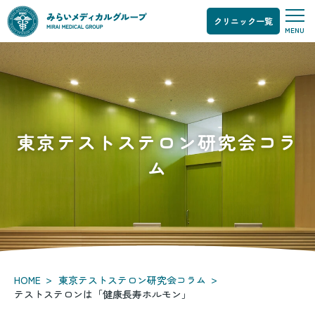
クリニック一覧
テ
MENU
ス
ト
ス
テ
ロ
ン
は
東京テストステロン研究会コラ
「健
康
ム
長
寿
ホ
ル
モ
ン」
>
>
HOME
東京テストステロン研究会コラム
テストステロンは「健康長寿ホルモン」